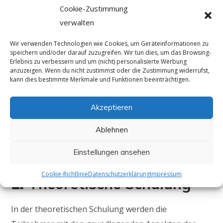
Cookie-Zustimmung
Prüfung
: Abschließend muss der Bewerber eine
verwalten
Prüfung bestehen, die sowohl theoretische als
Wir verwenden Technologien wie Cookies, um Geräteinformationen zu
speichern und/oder darauf zuzugreifen. Wir tun dies, um das Browsing-
auch praktische Elemente umfasst.
Erlebnis zu verbessern und um (nicht) personalisierte Werbung
anzuzeigen. Wenn du nicht zustimmst oder die Zustimmung widerrufst,
kann dies bestimmte Merkmale und Funktionen beeinträchtigen.
Der Ablauf der
Akzeptieren
Schulung
Ablehnen
Die Schulung zur Bedienberechtigung gliedert sich
Einstellungen ansehen
typischerweise in zwei Hauptbereiche:
Cookie-Richtlinie
Datenschutzerklärung
Impressum
1.
Theoretische Schulung
In der theoretischen Schulung werden die