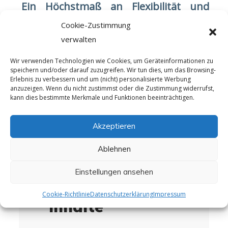
Ein Höchstmaß an Flexibilität und
Individualität
– Wir kommen zu Ihnen
Cookie-Zustimmung
verwalten
Eine Schulung in Ihrem Unternehmen ist für Sie
Wir verwenden Technologien wie Cookies, um Geräteinformationen zu
von großem Vorteil. Zusätzliche Kosten wie
speichern und/oder darauf zuzugreifen. Wir tun dies, um das Browsing-
Erlebnis zu verbessern und um (nicht) personalisierte Werbung
Anfahrt, Unterkunft und Mehrarbeit entfallen,
anzuzeigen. Wenn du nicht zustimmst oder die Zustimmung widerrufst,
zudem können wir auf Ihre speziellen inhaltlichen
kann dies bestimmte Merkmale und Funktionen beeinträchtigen.
Bedürfnisse eingehen und für Sie einen
einzigartigen Mehrwert schaffen. Kontaktieren
Akzeptieren
Sie uns gerne für ein stimmiges Angebot.
Ablehnen
Einstellungen ansehen
Cookie-Richtlinie
Datenschutzerklärung
Impressum
Inhalte